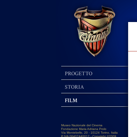
PROGETTO
STORIA
FILM
Museo Nazionale del Cinema
Fondazione Maria Adriana Prolo
Via Montebello, 20 - 10124 Torino, Italia
P.IVA 06407440012 - Copyright ©2009