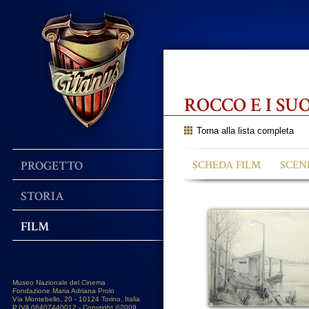
ROCCO E I SU
Torna alla lista completa
PROGETTO
SCHEDA FILM
SCEN
STORIA
FILM
Museo Nazionale del Cinema
Fondazione Maria Adriana Prolo
Via Montebello, 20 - 10124 Torino, Italia
P.IVA 06407440012 - Copyright ©2009