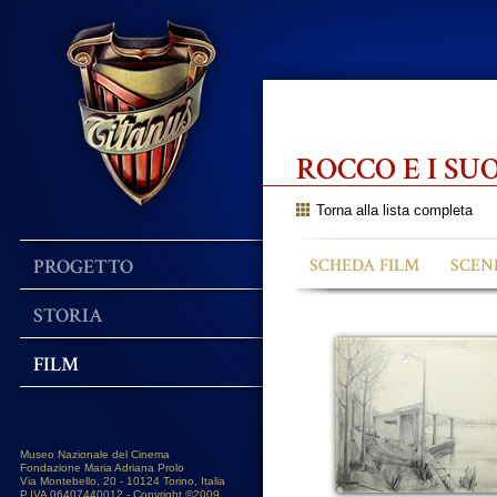
ROCCO E I SU
Torna alla lista completa
PROGETTO
SCHEDA FILM
SCEN
STORIA
FILM
Museo Nazionale del Cinema
Fondazione Maria Adriana Prolo
Via Montebello, 20 - 10124 Torino, Italia
P.IVA 06407440012 - Copyright ©2009