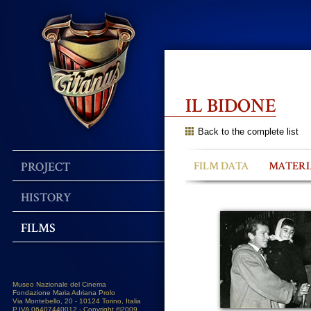
IL BIDONE
Back to the complete list
PROJECT
FILM DATA
MATERI
HISTORY
FILMS
Museo Nazionale del Cinema
Fondazione Maria Adriana Prolo
Via Montebello, 20 - 10124 Torino, Italia
P.IVA 06407440012 - Copyright ©2009