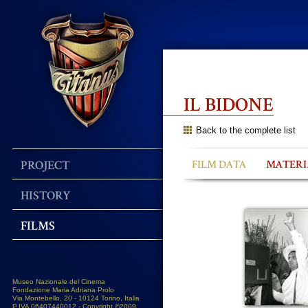
IL BIDONE
Back to the complete list
PROJECT
FILM DATA
MATERI
HISTORY
FILMS
Museo Nazionale del Cinema
Fondazione Maria Adriana Prolo
Via Montebello, 20 - 10124 Torino, Italia
P.IVA 06407440012 - Copyright ©2009