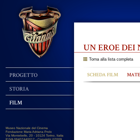
UN EROE DEI 
Torna alla lista completa
PROGETTO
SCHEDA FILM
MATE
STORIA
FILM
Museo Nazionale del Cinema
Fondazione Maria Adriana Prolo
Via Montebello, 20 - 10124 Torino, Italia
P.IVA 06407440012 - Copyright ©2009