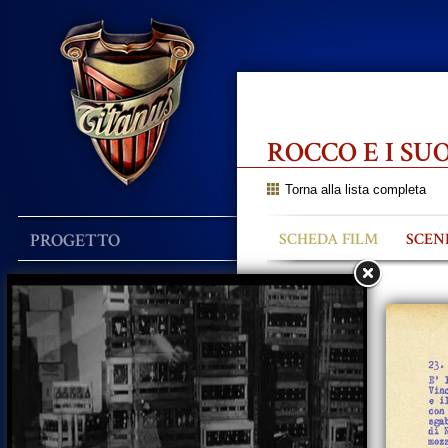
ROCCO E I SU
Torna alla lista completa
PROGETTO
SCHEDA FILM
SCEN
STORIA
Clip video
FILM
Close
Museo Nazionale del Cinema
Fondazione Maria Adriana Prolo
Via Montebello, 20 - 10124 Torino, Italia
P.IVA 06407440012 - Copyright ©2009