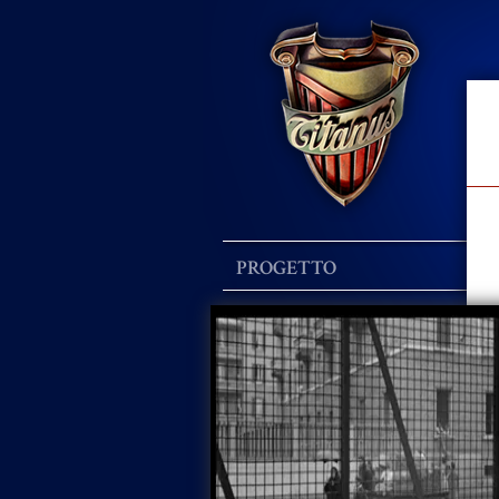
PROGETTO
STORIA
FILM
Museo Nazionale del Cinema
Fondazione Maria Adriana Prolo
Via Montebello, 20 - 10124 Torino, Italia
P.IVA 06407440012 - Copyright ©2009