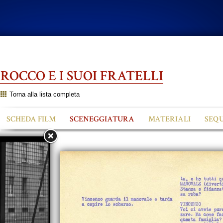
ROCCO E I SUOI FRATELLI
Torna alla lista completa
SCHEDA FILM
SCENEGGIATURA
MATERIALI
SEQ
Clip video
Close