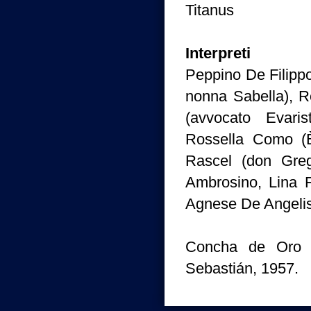
Titanus
Interpreti
Peppino De Filippo
nonna Sabella), R
(avvocato Evari
Rossella Como (È
Rascel (don Greg
Ambrosino, Lina F
Agnese De Angelis
Concha de Oro a
Sebastián, 1957.