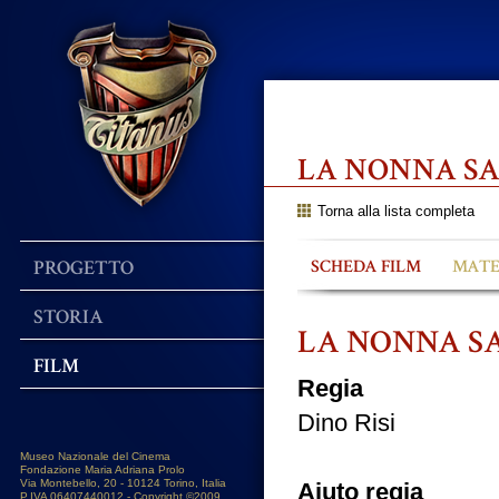
LA NONNA S
Torna alla lista completa
PROGETTO
SCHEDA FILM
MATE
STORIA
LA NONNA S
FILM
Regia
Dino Risi
Museo Nazionale del Cinema
Fondazione Maria Adriana Prolo
Via Montebello, 20 - 10124 Torino, Italia
Aiuto regia
P.IVA 06407440012 - Copyright ©2009