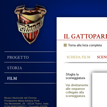
IL GATTOPAR
Torna alla lista completa
PROGETTO
SCHEDA FILM
SCEN
STORIA
Sfoglia la
FILM
sceneggiatura
Vai direttamente
alle sequenze
collegate alla
sceneggiatura
Museo Nazionale del Cinema
Fondazione Maria Adriana Prolo
Via Montebello, 20 - 10124 Torino, Italia
P.IVA 06407440012 - Copyright ©2009