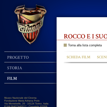
ROCCO E I SU
Torna alla lista completa
PROGETTO
SCHEDA FILM
SCEN
STORIA
FILM
Museo Nazionale del Cinema
Fondazione Maria Adriana Prolo
Via Montebello, 20 - 10124 Torino, Italia
P.IVA 06407440012 - Copyright ©2009